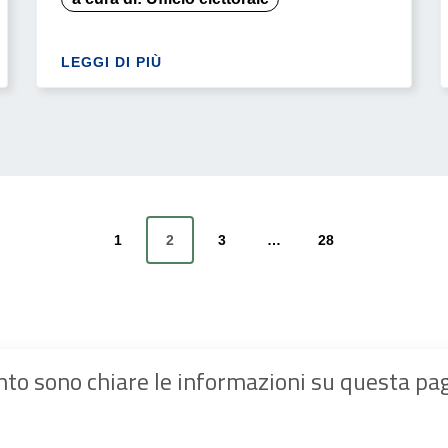
LEGGI DI PIÙ
1
2
3
…
28
Pagina precedente
Pagina successiva
to sono chiare le informazioni su questa pa