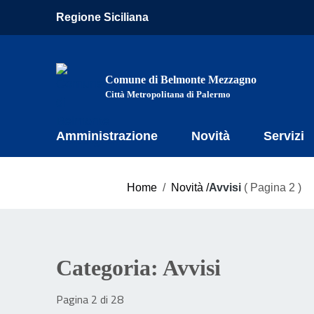
Vai ai contenuti
Regione Siciliana
Vai al menu di navigazione
Vai al footer
Comune di Belmonte Mezzagno
Città Metropolitana di Palermo
Amministrazione
Novità
Servizi
Home
/
Novità /
Avvisi
( Pagina 2 )
Categoria:
Avvisi
Pagina 2 di 28