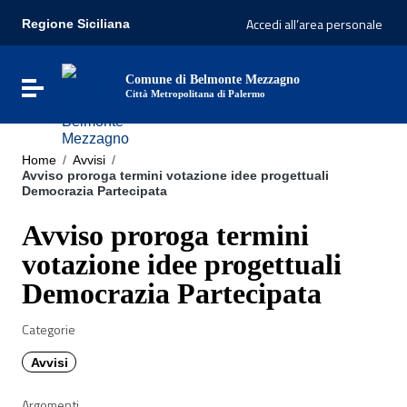
Vai ai contenuti
Accedi all’area personale
Regione Siciliana
Vai al menu di navigazione
Vai al footer
Comune di Belmonte Mezzagno
Attiva / disattiva la navigazione
Città Metropolitana di Palermo
Home
/
Avvisi
/
Avviso proroga termini votazione idee progettuali
Democrazia Partecipata
Avviso proroga termini
votazione idee progettuali
Democrazia Partecipata
Categorie
Avvisi
Argomenti